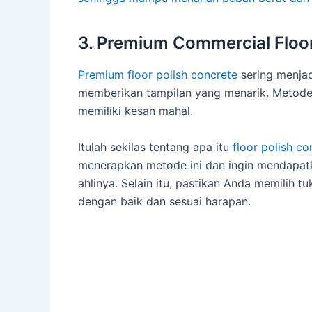
3. Premium Commercial Floor
Premium floor polish
concrete
sering menjad
memberikan tampilan yang menarik. Metode 
memiliki kesan mahal.
Itulah sekilas tentang apa itu
floor polish co
menerapkan metode ini dan ingin mendapatk
ahlinya. Selain itu, pastikan Anda memilih 
dengan baik dan sesuai harapan.