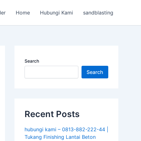
der
Home
Hubungi Kami
sandblasting
Search
Search
Recent Posts
hubungi kami – 0813-882-222-44 |
Tukang Finishing Lantai Beton