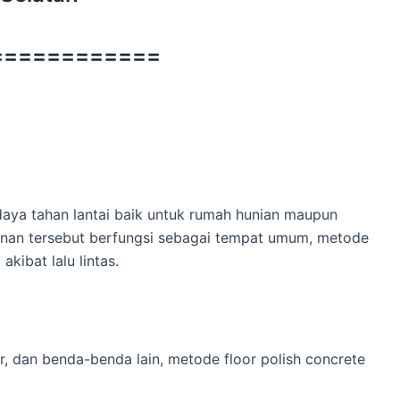
============
ya tahan lantai baik untuk rumah hunian maupun
gunan tersebut berfungsi sebagai tempat umum, metode
kibat lalu lintas.
r, dan benda-benda lain, metode floor polish concrete