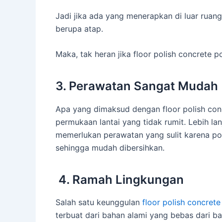
Jadi jika ada yang menerapkan di luar ruan
berupa atap.
Maka, tak heran jika floor polish concrete po
3. Perawatan Sangat Mudah
Apa yang dimaksud dengan floor polish conc
permukaan lantai yang tidak rumit. Lebih lan
memerlukan perawatan yang sulit karena pori
sehingga mudah dibersihkan.
4. Ramah Lingkungan
Salah satu keunggulan
floor polish concrete
terbuat dari bahan alami yang bebas dari b