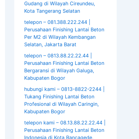
Gudang di Wilayah Cireundeu,
Kota Tangerang Selatan
telepon – 081.388.222.244 |
Perusahaan Finishing Lantai Beton
Per M2 di Wilayah Kembangan
Selatan, Jakarta Barat
telepon – 0813.88.22.22.44 |
Perusahaan Finishing Lantai Beton
Bergaransi di Wilayah Galuga,
Kabupaten Bogor
hubungi kami – 0813-8822-2244 |
Tukang Finishing Lantai Beton
Profesional di Wilayah Caringin,
Kabupaten Bogor
telepon kami – 08.13.88.22.22.44 |
Perusahaan Finishing Lantai Beton
Indonesia di Kota Rancagede,