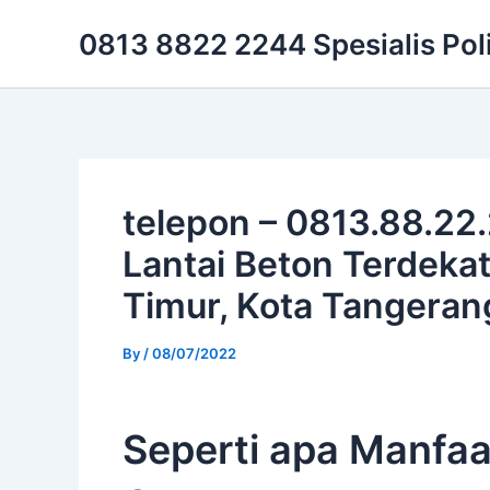
Skip
0813 8822 2244 Spesialis Pol
to
content
telepon – 0813.88.22.
Lantai Beton Terdeka
Timur, Kota Tangeran
By
/
08/07/2022
Seperti apa Manfaa