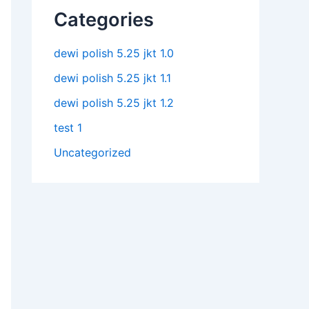
Categories
dewi polish 5.25 jkt 1.0
dewi polish 5.25 jkt 1.1
dewi polish 5.25 jkt 1.2
test 1
Uncategorized