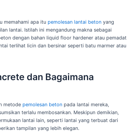
tau memahami apa itu
pemolesan lantai beton
yang
lan lantai. Istilah ini mengandung makna sebagai
beton dengan bahan liquid floor hardener atau pemadat
ai terlihat licin dan bersinar seperti batu marmer atau
oncrete dan Bagaimana
kan metode
pemolesan beton
pada lantai mereka,
asumsikan terlalu membosankan. Meskipun demikian,
ukaan lantai lain, seperti lantai yang terbuat dari
erikan tampilan yang lebih elegan.