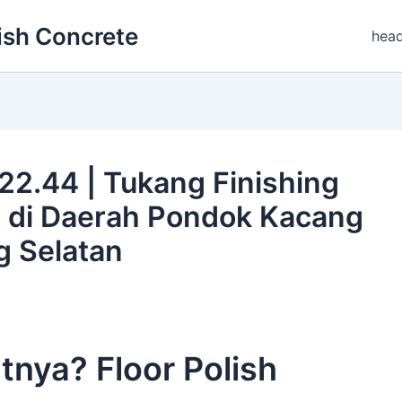
ish Concrete
hea
22.44 | Tukang Finishing
t di Daerah Pondok Kacang
g Selatan
tnya? Floor Polish