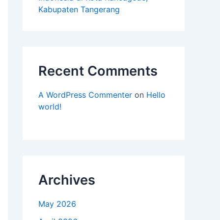
Kabupaten Tangerang
Recent Comments
A WordPress Commenter
on
Hello
world!
Archives
May 2026