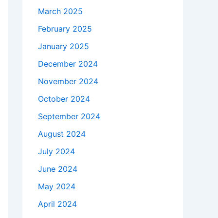
March 2025
February 2025
January 2025
December 2024
November 2024
October 2024
September 2024
August 2024
July 2024
June 2024
May 2024
April 2024