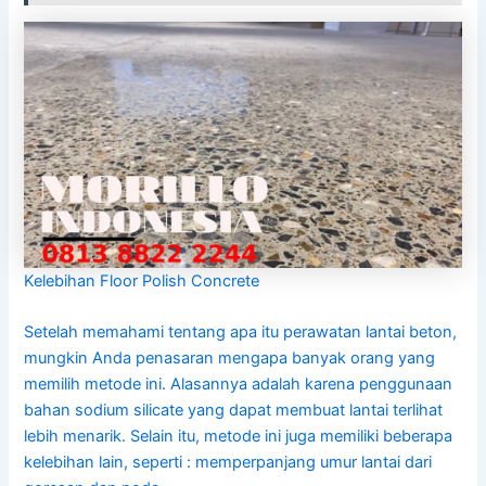
Kelebihan Floor Polish Concrete
Setelah memahami tentang apa itu perawatan lantai beton,
mungkin Anda penasaran mengapa banyak orang yang
memilih metode ini. Alasannya adalah karena penggunaan
bahan sodium silicate yang dapat membuat lantai terlihat
lebih menarik. Selain itu, metode ini juga memiliki beberapa
kelebihan lain, seperti : memperpanjang umur lantai dari