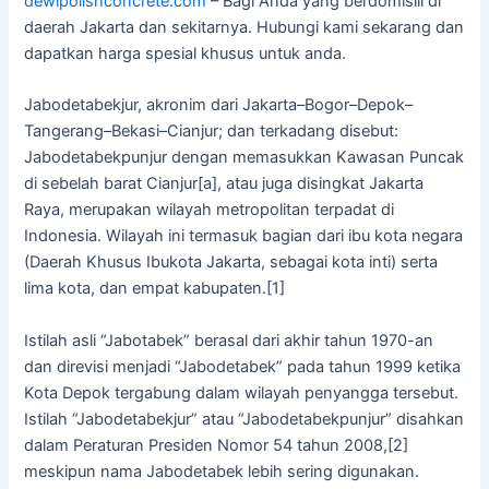
dewipolishconcrete.com
– Bagi Anda yang berdomisili di
daerah Jakarta dan sekitarnya. Hubungi kami sekarang dan
dapatkan harga spesial khusus untuk anda.
Jabodetabekjur, akronim dari Jakarta–Bogor–Depok–
Tangerang–Bekasi–Cianjur; dan terkadang disebut:
Jabodetabekpunjur dengan memasukkan Kawasan Puncak
di sebelah barat Cianjur[a], atau juga disingkat Jakarta
Raya, merupakan wilayah metropolitan terpadat di
Indonesia. Wilayah ini termasuk bagian dari ibu kota negara
(Daerah Khusus Ibukota Jakarta, sebagai kota inti) serta
lima kota, dan empat kabupaten.[1]
Istilah asli “Jabotabek” berasal dari akhir tahun 1970-an
dan direvisi menjadi “Jabodetabek” pada tahun 1999 ketika
Kota Depok tergabung dalam wilayah penyangga tersebut.
Istilah “Jabodetabekjur” atau “Jabodetabekpunjur” disahkan
dalam Peraturan Presiden Nomor 54 tahun 2008,[2]
meskipun nama Jabodetabek lebih sering digunakan.