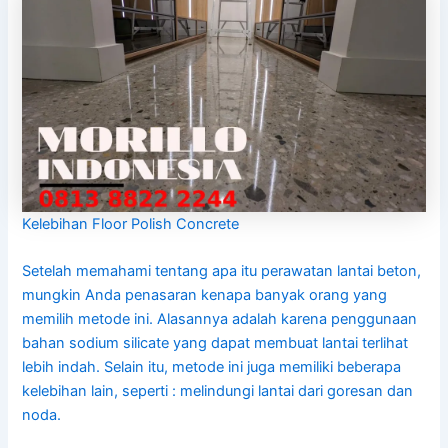
Kelebihan Floor Polish Concrete
Setelah memahami tentang apa itu perawatan lantai beton,
mungkin Anda penasaran kenapa banyak orang yang
memilih metode ini. Alasannya adalah karena penggunaan
bahan sodium silicate yang dapat membuat lantai terlihat
lebih indah. Selain itu, metode ini juga memiliki beberapa
kelebihan lain, seperti : melindungi lantai dari goresan dan
noda.